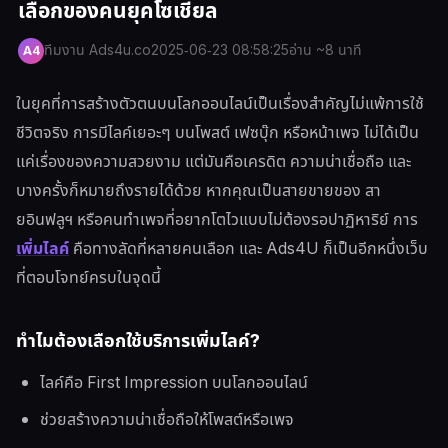
เลือกของคนยุคโซเชียล
ทีมงาน Ads4u.co
2025-06-23 08:58:25
อ่าน ~8 นาที
A4
ในยุคที่การสร้างตัวตนบนโลกออนไลน์เป็นเรื่องสำคัญไม่แพ้การใช้
ชีวิตจริง การมีไลค์เยอะๆ บนโพสต์ เฟซบุ๊ก หรือหน้าเพจ ไม่ได้เป็น
แค่เรื่องของความสวยงาม แต่มันคือเครดิต ความน่าเชื่อถือ และ
บางครั้งก็หมายถึงรายได้ด้วย หากคุณเป็นสายขายของ สา
ยอินฟลูฯ หรือคนทำเพจที่อยากโตไวแบบไม่ต้องรอปาฏิหาริย์ การ
เพิ่มไลค์
คือทางลัดที่หลายคนเลือก และ Ads4U ก็เป็นอีกหนึ่งเว็บ
ที่ตอบโจทย์ครบในจุดนี้
ทำไมต้องเลือกใช้บริการเพิ่มไลค์?
ไลค์คือ First Impression บนโลกออนไลน์
ช่วยสร้างความน่าเชื่อถือให้โพสต์หรือเพจ