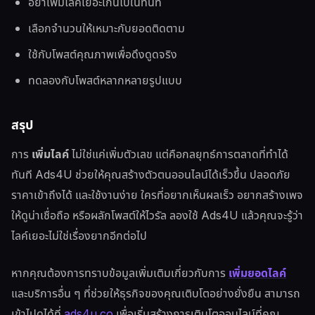
อย่าเพิ่มไลค์เยอะเกินไปในทันที
เลือกจำนวนให้เหมาะกับยอดติดตาม
ใช้กับโพสต์คุณภาพเพื่อดึงดูดจริง
ทดลองกับโพสต์หลากหลายรูปแบบ
สรุป
การ
เพิ่มไลค์
ไม่ใช่แค่เพิ่มตัวเลข แต่คือกลยุทธ์การตลาดที่ทำได้
ทันที Ads4U ช่วยให้คุณสร้างตัวตนออนไลน์ได้เร็วขึ้น ปลอดภัย
ราคาเข้าถึงได้ และใช้งานง่าย ใครที่อยากเห็นผลเร็ว อยากสร้างเพจ
ให้ดูน่าเชื่อถือ หรือผลักโพสต์ให้ไวรัล ลองใช้ Ads4U แล้วคุณจะรู้ว่า
ไลค์เยอะไม่ใช่เรื่องยากอีกต่อไป
หากคุณต้องการทราบข้อมูลเพิ่มเติมเกี่ยวกับการ
เพิ่มยอดไลค์
และบริการอื่น ๆ ที่ช่วยให้ธุรกิจของคุณเติบโตอย่างยั่งยืน สามารถ
เข้าไปดูได้ที่
ads4u.co
เพื่อเริ่มสร้างการเติบโตออนไลน์ที่คุณ