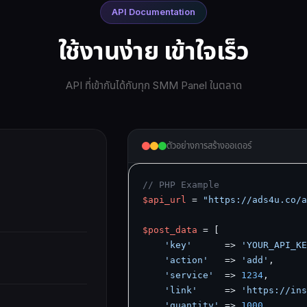
API Documentation
ใช้งานง่าย เข้าใจเร็ว
API ที่เข้ากันได้กับทุก SMM Panel ในตลาด
ตัวอย่างการสร้างออเดอร์
// PHP Example
$api_url
 = 
"https://ads4u.co/a
$post_data
 = [

'key'
      => 
'YOUR_API_KE
'action'
   => 
'add'
,

'service'
  => 
1234
,

'link'
     => 
'https://ins
'quantity'
 => 
1000