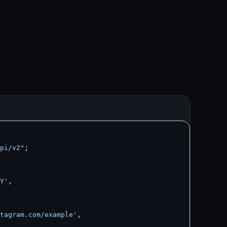
pi/v2"
;

Y'
,

tagram.com/example'
,
