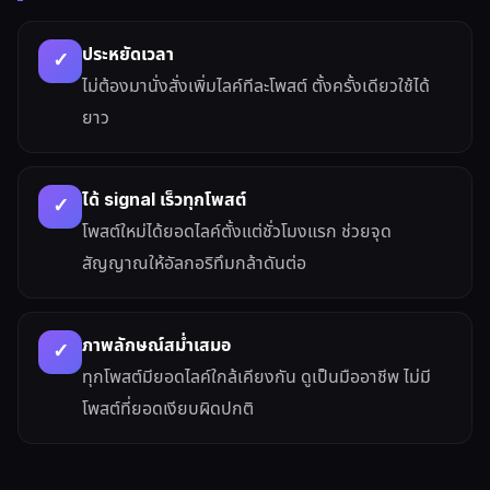
ประหยัดเวลา
✓
ไม่ต้องมานั่งสั่งเพิ่มไลค์ทีละโพสต์ ตั้งครั้งเดียวใช้ได้
ยาว
ได้ signal เร็วทุกโพสต์
✓
โพสต์ใหม่ได้ยอดไลค์ตั้งแต่ชั่วโมงแรก ช่วยจุด
สัญญาณให้อัลกอริทึมกล้าดันต่อ
ภาพลักษณ์สม่ำเสมอ
✓
ทุกโพสต์มียอดไลค์ใกล้เคียงกัน ดูเป็นมืออาชีพ ไม่มี
โพสต์ที่ยอดเงียบผิดปกติ