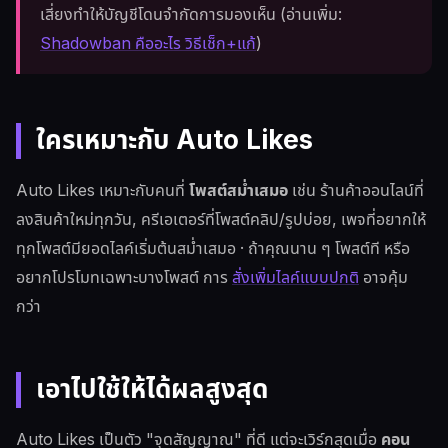
เสี่ยงทำให้บัญชีโดนจำกัดการมองเห็น (อ่านเพิ่ม:
Shadowban คืออะไร วิธีเช็ก+แก้
)
ใครเหมาะกับ Auto Likes
Auto Likes เหมาะกับคนที่
โพสต์สม่ำเสมอ
เช่น ร้านค้าออนไลน์ที่
ลงสินค้าใหม่ทุกวัน, ครีเอเตอร์ที่โพสต์คลิป/รูปบ่อย, เพจที่อยากให้
ทุกโพสต์มียอดไลค์เริ่มต้นสม่ำเสมอ · ถ้าคุณนาน ๆ โพสต์ที หรือ
อยากโปรโมทเฉพาะบางโพสต์ การ
สั่งเพิ่มไลค์แบบปกติ
อาจคุ้ม
กว่า
เอาไปใช้ให้ได้ผลสูงสุด
Auto Likes เป็นตัว "จุดสัญญาณ" ที่ดี แต่จะเวิร์กสุดเมื่อ
คอน