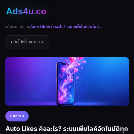
หน้าแรก
บทความ
Auto Likes คืออะไร? ระบบเพิ่มไลค์อัตโนมั...
กลับไปหน้าบทความ
บทความ
Auto Likes คืออะไร? ระบบเพิ่มไลค์อัตโนมัติทุก