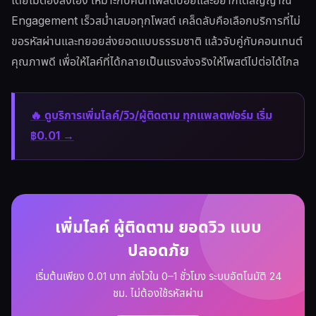
โดยไม่ต้องสั่งเอง เหมาะกับคนที่โพสต์บ่อยและอยากได้สัญญาณ
Engagement เร็วสม่ำเสมอทุกโพสต์ เคล็ดลับคือเลือกบริการที่ไม่
ขอรหัสผ่านและทยอยส่งยอดแบบธรรมชาติ แล้วจับคู่กับคอนเทนต์
คุณภาพดี เพื่อให้ไลค์ที่ได้กลายเป็นแรงส่งจริงให้โพสต์ไปต่อได้ไกล
🔥 ดูบริการเพิ่มไลค์/วิว/ผู้ติดตาม ทุกแพลตฟอร์ม เริ่ม
฿0.01 →
เพิ่มไลค์ ผู้ติดตาม ยอดวิว แบบ
ปลอดภัย
เริ่มต้นเพียง 0.01 บาท ส่งไวใน 0–1 ชั่วโมง ระบบอัตโนมัติ 24
ชม. ไม่ต้องใช้รหัสผ่าน