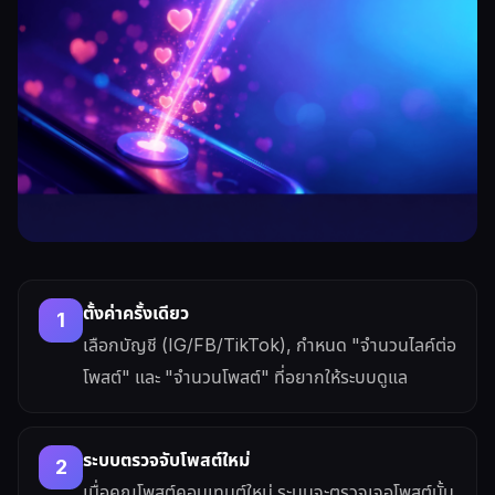
ตั้งค่าครั้งเดียว
1
เลือกบัญชี (IG/FB/TikTok), กำหนด "จำนวนไลค์ต่อ
โพสต์" และ "จำนวนโพสต์" ที่อยากให้ระบบดูแล
ระบบตรวจจับโพสต์ใหม่
2
เมื่อคุณโพสต์คอนเทนต์ใหม่ ระบบจะตรวจเจอโพสต์นั้น