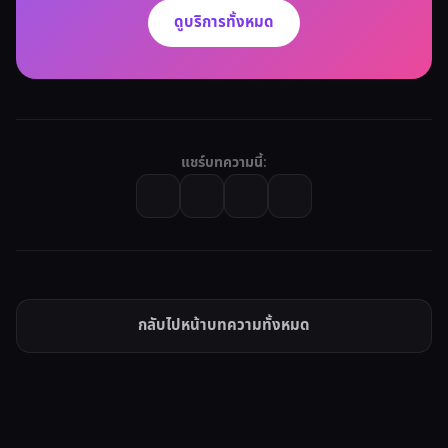
ดูบริการทั้งหมด
แชร์บทความนี้:
กลับไปหน้าบทความทั้งหมด