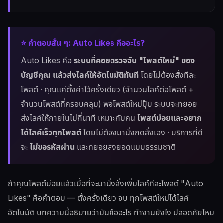
⭐ คำตอบสั้น ๆ: Auto Likes คืออะไร?
Auto Likes คือ
ระบบที่คอยตรวจจับ "โพสต์ใหม่" ของ
บัญชีคุณ แล้วส่งไลค์ให้อัตโนมัติทันที
โดยไม่ต้องสั่งทีละ
โพสต์ · คุณแค่ตั้งค่าไว้ครั้งเดียว (จำนวนไลค์ต่อโพสต์ +
จำนวนโพสต์ที่ครอบคลุม) พอโพสต์ใหม่ปุ๊บ ระบบจะทยอย
ส่งไลค์ให้ภายในไม่กี่นาที เหมาะกับคน
โพสต์บ่อยและอยาก
ได้ไลค์เร็วทุกโพสต์
โดยไม่ต้องมานั่งกดสั่งเอง · บริการที่ดี
จะ
ไม่ขอรหัสผ่าน
และทยอยส่งยอดแบบธรรมชาติ
ถ้าคุณโพสต์บ่อยแล้วเบื่อที่จะมานั่งสั่งเพิ่มไลค์ทีละโพสต์ "Auto
Likes" คือคำตอบ — ตั้งครั้งเดียว จบ ทุกโพสต์ใหม่ได้ไลค์
อัตโนมัติ บทความนี้อธิบายว่ามันคืออะไร ทำงานยังไง ปลอดภัยไหม