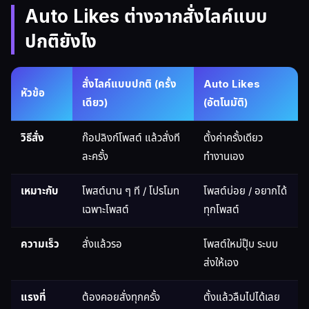
Auto Likes ต่างจากสั่งไลค์แบบ
ปกติยังไง
สั่งไลค์แบบปกติ (ครั้ง
Auto Likes
หัวข้อ
เดียว)
(อัตโนมัติ)
วิธีสั่ง
ก๊อปลิงก์โพสต์ แล้วสั่งที
ตั้งค่าครั้งเดียว
ละครั้ง
ทำงานเอง
เหมาะกับ
โพสต์นาน ๆ ที / โปรโมท
โพสต์บ่อย / อยากได้
เฉพาะโพสต์
ทุกโพสต์
ความเร็ว
สั่งแล้วรอ
โพสต์ใหม่ปุ๊บ ระบบ
ส่งให้เอง
แรงที่
ต้องคอยสั่งทุกครั้ง
ตั้งแล้วลืมไปได้เลย