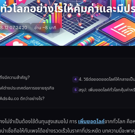
ทั่วโลกอย่างไรให้คุ้มค่าและมี
8-12 07:24:20
อ่าน ~8 นาที
กถึงมีความสำคัญ?
4. วิธีต่อยอดยอดไลค์ให้กลายเป
ค์ต่างประเทศต่อการขยายธุรกิจ
สรุป: เพิ่มยอดไลค์ทั่วโลกคุ้มค่าหร
าน Ads4u.co ดีกว่าอย่างไร?
คงไม่จำเป็นต้องใช้ต้นทุนสูงเสมอไป การ
เพิ่มยอดไลค์
จากทั่วโลก คือห
มน่าเชื่อถือให้กับเพจได้อย่างรวดเร็วในราคาที่ประหยัด บทความนี้จะพา