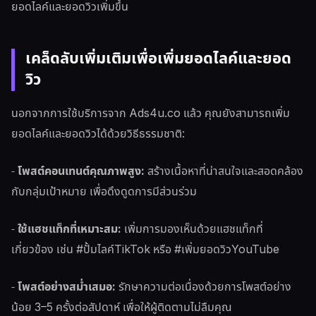
ยอดไลค์และยอดวิวเพิ่มขึ้น
เคล็ดลับเพิ่มเติมเพื่อเพิ่มยอดไลค์และยอด
วิว
นอกจากการใช้บริการจาก Ads4u.co แล้ว คุณยังสามารถเพิ่ม
ยอดไลค์และยอดวิวได้ด้วยวิธีธรรมชาติ:
-
โพสต์คอนเทนต์คุณภาพสูง:
สร้างเนื้อหาที่น่าสนใจและสอดคล้อง
กับกลุ่มเป้าหมาย เพื่อดึงดูดการมีส่วนร่วม
-
ใช้แฮชแท็กที่เหมาะสม:
เพิ่มการมองเห็นด้วยแฮชแท็กที่
เกี่ยวข้อง เช่น #ปั้มไลค์TikTok หรือ #เพิ่มยอดวิวYouTube
-
โพสต์อย่างสม่ำเสมอ:
รักษาความต่อเนื่องด้วยการโพสต์อย่าง
น้อย 3–5 ครั้งต่อสัปดาห์ เพื่อให้ผู้ติดตามไม่ลืมคุณ