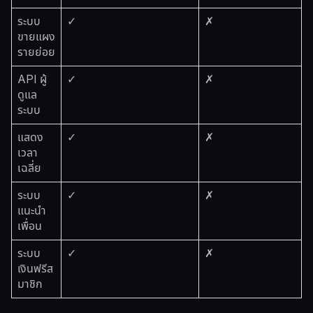
ระบบ
✓
✗
ขายแผง
รายย่อย
API ผู้
✓
✗
ดูแล
ระบบ
แสดง
✓
✗
เวลา
เฉลี่ย
ระบบ
✓
✗
แนะนำ
เพื่อน
ระบบ
✓
✗
เงินฟรีส
มาชิก